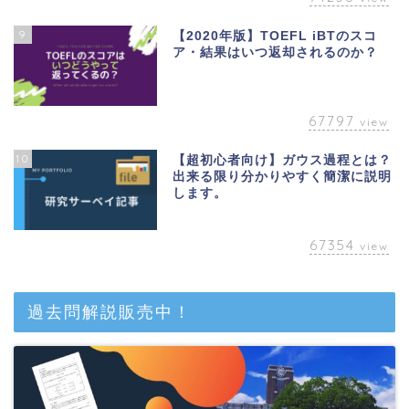
9
【2020年版】TOEFL iBTのスコ
ア・結果はいつ返却されるのか？
67797
view
10
【超初心者向け】ガウス過程とは？
出来る限り分かりやすく簡潔に説明
します。
67354
view
ベトナム
過去問解説販売中！
英語