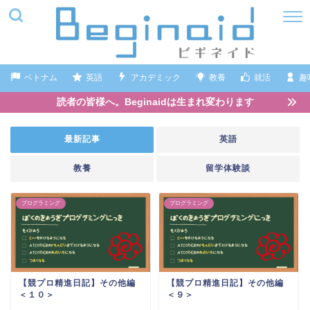
ベトナム
英語
アカデミック
教養
就活
趣
読者の皆様へ。Beginaidは生まれ変わります
最新記事
英語
教養
留学体験談
プログラミング
プログラミング
【競プロ精進日記】その他編
【競プロ精進日記】その他編
＜１０＞
＜９＞