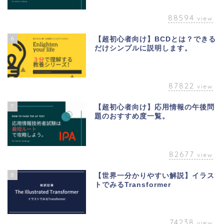
88594
view
6
【超初心者向け】BCDとは？できる
だけシンプルに説明します。
87822
view
7
【超初心者向け】応用情報の午後問
題のおすすめ度一覧。
82677
view
8
【世界一分かりやすい解説】イラス
トでみるTransformer
74238
view