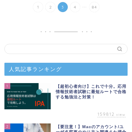
...
1
2
3
4
84
人気記事ランキング
1
【超初心者向け】これで十分。応用
情報技術者試験に最短ルートで合格
する勉強法と対策！
159812
view
2
【要注意！】Macのアカウント/ユ