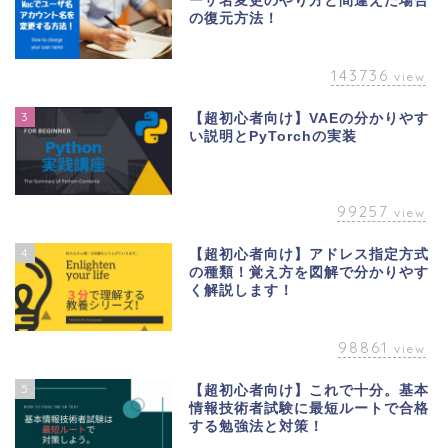
ーザ名変更のやり方と間違えた場合
の復元方法！
143736
view
3
【超初心者向け】VAEの分かりやす
い説明とPyTorchの実装
99257
view
4
【超初心者向け】アドレス指定方式
の種類！覚え方を図解で分かりやす
く解説します！
98861
view
5
【超初心者向け】これで十分。基本
情報技術者試験に最短ルートで合格
する勉強法と対策！