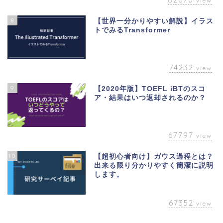
view
8
【世界一分かりやすい解説】イラス
トでみるTransformer
74232
view
9
【2020年版】TOEFL iBTのスコ
ア・結果はいつ返却されるのか？
67797
view
10
【超初心者向け】ガウス過程とは？
出来る限り分かりやすく簡潔に説明
します。
67352
view