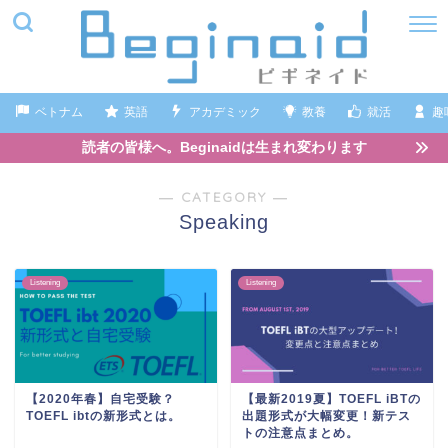
ベトナム
英語
アカデミック
教養
就活
趣
読者の皆様へ。Beginaidは生まれ変わります
― CATEGORY ―
Speaking
Listening
Listening
【2020年春】自宅受験？
【最新2019夏】TOEFL iBTの
TOEFL ibtの新形式とは。
出題形式が大幅変更！新テス
トの注意点まとめ。