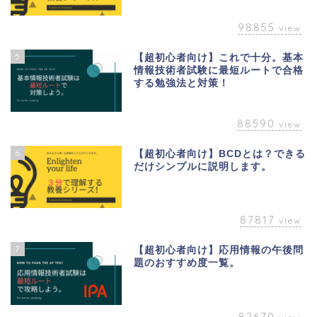
98855
view
5
【超初心者向け】これで十分。基本
情報技術者試験に最短ルートで合格
する勉強法と対策！
88590
view
6
【超初心者向け】BCDとは？できる
だけシンプルに説明します。
87817
view
7
【超初心者向け】応用情報の午後問
題のおすすめ度一覧。
82670