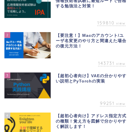
情報技術者試験に最短ルートで合格
する勉強法と対策！
159810
view
2
【要注意！】Macのアカウント/ユ
ーザ名変更のやり方と間違えた場合
の復元方法！
143731
view
3
【超初心者向け】VAEの分かりやす
い説明とPyTorchの実装
99251
view
4
【超初心者向け】アドレス指定方式
の種類！覚え方を図解で分かりやす
く解説します！