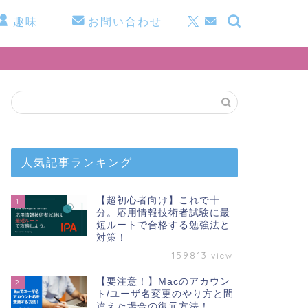
趣味
お問い合わせ
人気記事ランキング
【超初心者向け】これで十
1
分。応用情報技術者試験に最
短ルートで合格する勉強法と
対策！
159813
view
【要注意！】Macのアカウン
2
ト/ユーザ名変更のやり方と間
違えた場合の復元方法！