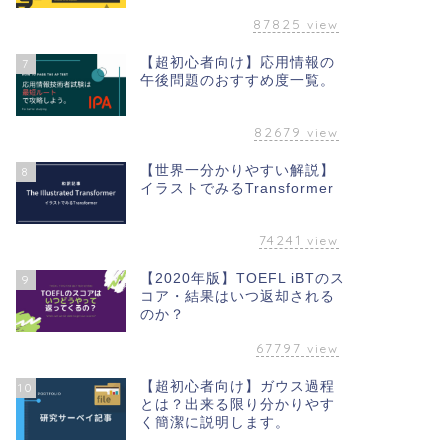
87825
view
【超初心者向け】応用情報の
7
午後問題のおすすめ度一覧。
82679
view
【世界一分かりやすい解説】
8
イラストでみるTransformer
74241
view
【2020年版】TOEFL iBTのス
9
コア・結果はいつ返却される
のか？
67797
view
【超初心者向け】ガウス過程
10
とは？出来る限り分かりやす
く簡潔に説明します。