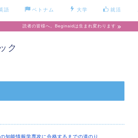
英語
ベトナム
大学
就活
読者の皆様へ。Beginaidは生まれ変わります
ック
科の知能情報学専攻に合格するまでの道のり