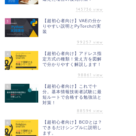
143736
view
【超初心者向け】VAEの分か
3
りやすい説明とPyTorchの実
装
99257
view
【超初心者向け】アドレス指
4
定方式の種類！覚え方を図解
で分かりやすく解説します！
98861
view
【超初心者向け】これで十
5
分。基本情報技術者試験に最
短ルートで合格する勉強法と
対策！
88594
view
【超初心者向け】BCDとは？
6
できるだけシンプルに説明し
ます。