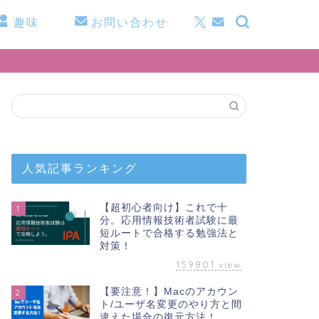
趣味
お問い合わせ
人気記事ランキング
【超初心者向け】これで十
1
分。応用情報技術者試験に最
短ルートで合格する勉強法と
対策！
159801
view
【要注意！】Macのアカウン
2
ト/ユーザ名変更のやり方と間
違えた場合の復元方法！