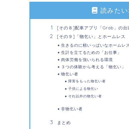
読みたい
[その８]配車アプリ「Grab」の台
[その９]「物乞い」とホームレス
生きるのに精いっぱいなホームレ
生計を立てるための「お仕事」
肉体労働を強いられる環境
３つの体験から考える「物乞い」
物乞い者
障害をもった物乞い者
子供による物乞い
それ以外の物乞い者
非物乞い者
まとめ