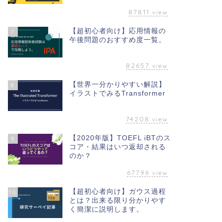
87811
view
【超初心者向け】応用情報の
7
午後問題のおすすめ度一覧。
82657
view
【世界一分かりやすい解説】
8
イラストでみるTransformer
74208
view
【2020年版】TOEFL iBTのス
9
コア・結果はいつ返却される
のか？
67796
view
【超初心者向け】ガウス過程
10
とは？出来る限り分かりやす
く簡潔に説明します。