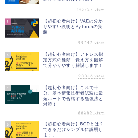
143727
view
【超初心者向け】VAEの分か
3
りやすい説明とPyTorchの実
装
99242
view
【超初心者向け】アドレス指
4
定方式の種類！覚え方を図解
で分かりやすく解説します！
98846
view
【超初心者向け】これで十
5
分。基本情報技術者試験に最
短ルートで合格する勉強法と
対策！
88589
view
【超初心者向け】BCDとは？
6
できるだけシンプルに説明し
ます。