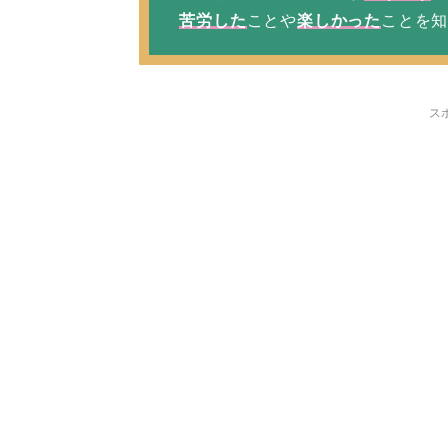
苦労した
ことや
楽しかった
ことを
ス