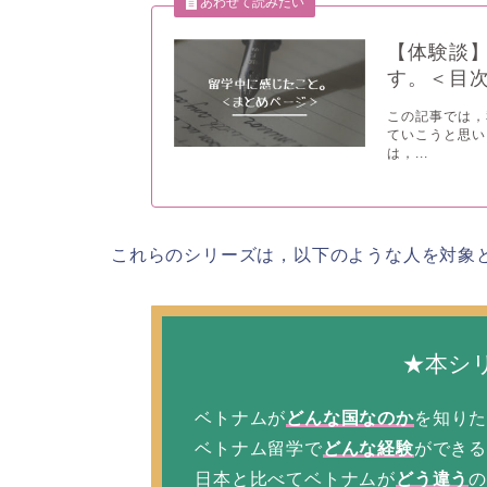
【体験談
す。＜目
この記事では，
ていこうと思い
は，...
これらのシリーズは，以下のような人を対象
★本シ
ベトナムが
どんな国なのか
を知り
ベトナム留学で
どんな経験
ができ
日本と比べてベトナムが
どう違う