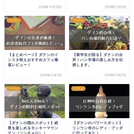
2018年11月10日
2018年11月9日
ベトナム
ベトナム
【まとめページ】ダナンのイ
【留学生が語る】ダナンの台
ンスタ映えおすすめカフェ徹
所！ハン市場の楽しみ方を伝
底レビュー！
授します。
2018年11月7日
2018年11月7日
ベトナム
ベトナム
【ダナンの隠れスポット】絶
【ダナンのパワースポット】
景を楽しめるモンキーマウン
リンウン寺のレディ・ブッダ
テン（ソンチャ山）！
に行ってきた！