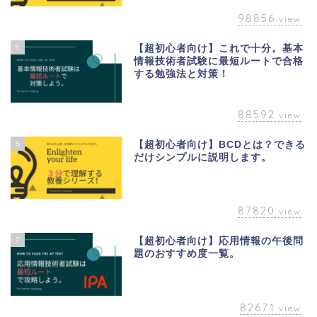
98856
view
5
【超初心者向け】これで十分。基本
情報技術者試験に最短ルートで合格
する勉強法と対策！
88592
view
6
【超初心者向け】BCDとは？できる
だけシンプルに説明します。
87820
view
7
【超初心者向け】応用情報の午後問
題のおすすめ度一覧。
82671
view