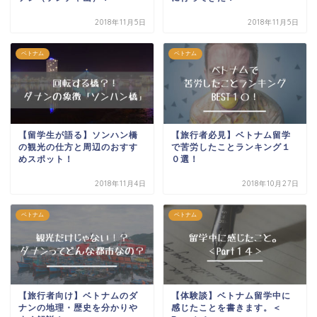
2018年11月5日
2018年11月5日
ベトナム
ベトナム
【留学生が語る】ソンハン橋
【旅行者必見】ベトナム留学
の観光の仕方と周辺のおすす
で苦労したことランキング１
めスポット！
０選！
2018年11月4日
2018年10月27日
ベトナム
ベトナム
【旅行者向け】ベトナムのダ
【体験談】ベトナム留学中に
ナンの地理・歴史を分かりや
感じたことを書きます。＜