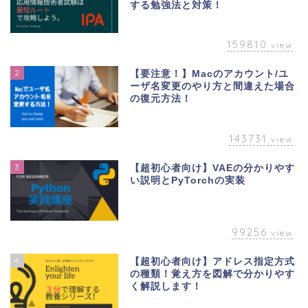
する勉強法と対策！
159810
view
2
【要注意！】Macのアカウント/ユ
ーザ名変更のやり方と間違えた場合
の復元方法！
143731
view
3
【超初心者向け】VAEの分かりやす
い説明とPyTorchの実装
99256
view
4
【超初心者向け】アドレス指定方式
の種類！覚え方を図解で分かりやす
く解説します！