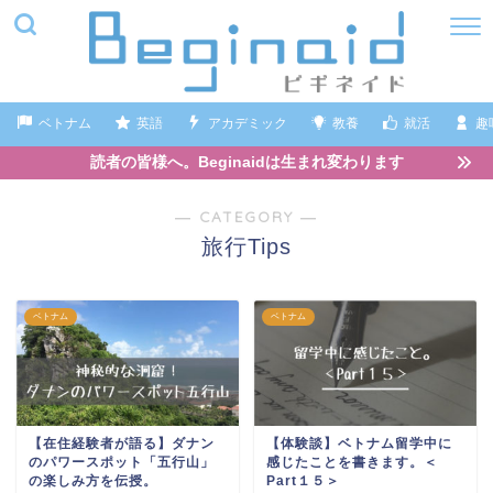
ベトナム
英語
アカデミック
教養
就活
趣
読者の皆様へ。Beginaidは生まれ変わります
― CATEGORY ―
旅行Tips
ベトナム
ベトナム
【在住経験者が語る】ダナン
【体験談】ベトナム留学中に
のパワースポット「五行山」
感じたことを書きます。＜
の楽しみ方を伝授。
Part１５＞