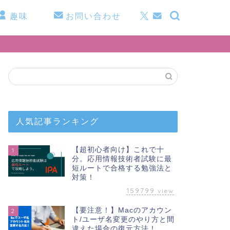
趣味
お問い合わせ
人気記事ランキング
【超初心者向け】これで十
1
分。応用情報技術者試験に最
短ルートで合格する勉強法と
対策！
159799
view
【要注意！】Macのアカウン
2
ト/ユーザ名変更のやり方と間
違えた場合の復元方法！