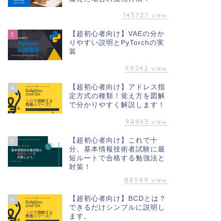
143727
view
【超初心者向け】VAEの分か
3
りやすい説明とPyTorchの実
装
99242
view
【超初心者向け】アドレス指
4
定方式の種類！覚え方を図解
で分かりやすく解説します！
98843
view
【超初心者向け】これで十
5
分。基本情報技術者試験に最
短ルートで合格する勉強法と
対策！
88589
view
【超初心者向け】BCDとは？
6
できるだけシンプルに説明し
ます。