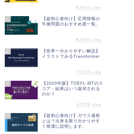
87807
view
【超初心者向け】応用情報の
7
午後問題のおすすめ度一覧。
82657
view
【世界一分かりやすい解説】
8
イラストでみるTransformer
74207
view
【2020年版】TOEFL iBTのス
9
コア・結果はいつ返却される
のか？
67796
view
【超初心者向け】ガウス過程
10
とは？出来る限り分かりやす
く簡潔に説明します。