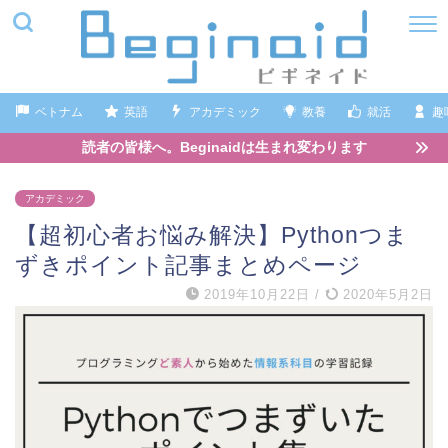
ベトナム
英語
アカデミック
教養
就活
趣
読者の皆様へ。Beginaidは生まれ変わります
アカデミック
【超初心者お悩み解決】Pythonつま
ずきポイント記事まとめページ
2019年10月22日
/
2020年5月2日