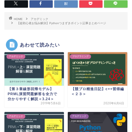
HOME
アカデミック
【超初心者お悩み解決】Pythonつまずきポイント記事まとめページ
あわせて読みたい
アカデミック
プログラミング
【第３章線形回帰モデル】
【競プロ精進日記】c++習得編
PRML演習問題解答を全力で
＜２３＞
分かりやすく解説＜3.24＞
2019年5月6日
2020年6月6日
アカデミック
アカデミック