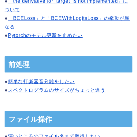
●
「the derivative for ‘target’ is not implemented」に
ついて
●
「BCELoss」と「BCEWithLogitsLoss」の挙動が異
なる
●
Pytorchのモデル更新を止めたい
前処理
●
簡単な打楽器音分離をしたい
●
スペクトログラムのサイズがちょっと違う
ファイル操作
●
深いところのファイル名まで取得したい