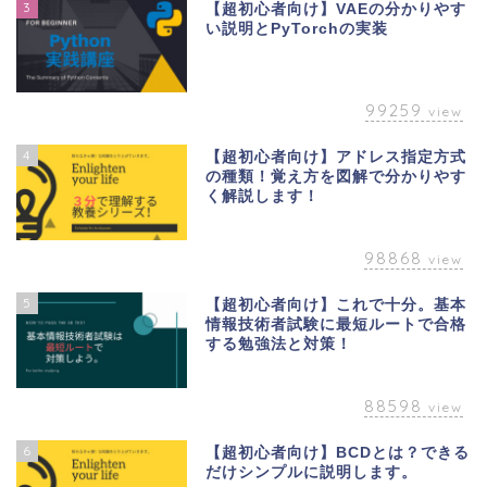
3
【超初心者向け】VAEの分かりやす
い説明とPyTorchの実装
99259
view
4
【超初心者向け】アドレス指定方式
の種類！覚え方を図解で分かりやす
く解説します！
98868
view
5
【超初心者向け】これで十分。基本
情報技術者試験に最短ルートで合格
する勉強法と対策！
88598
view
6
【超初心者向け】BCDとは？できる
だけシンプルに説明します。