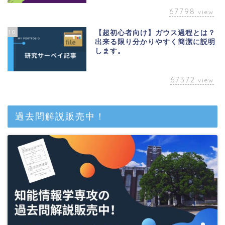
67798
view
10
【超初心者向け】ガウス過程とは？
出来る限り分かりやすく簡潔に説明
します。
67372
view
ベトナム
過去問解説販売中！
英語
アカデミック
教養