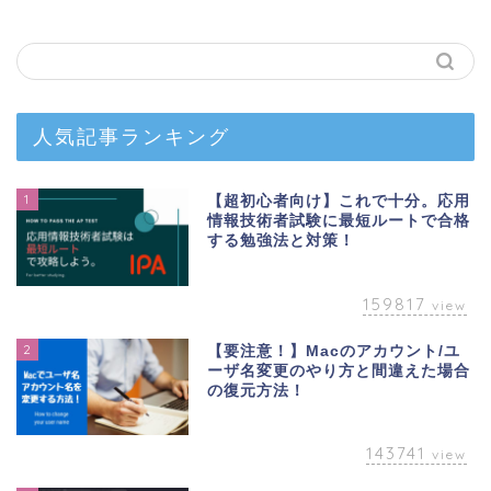
人気記事ランキング
1
【超初心者向け】これで十分。応用
情報技術者試験に最短ルートで合格
する勉強法と対策！
159817
view
2
【要注意！】Macのアカウント/ユ
ーザ名変更のやり方と間違えた場合
の復元方法！
143741
view