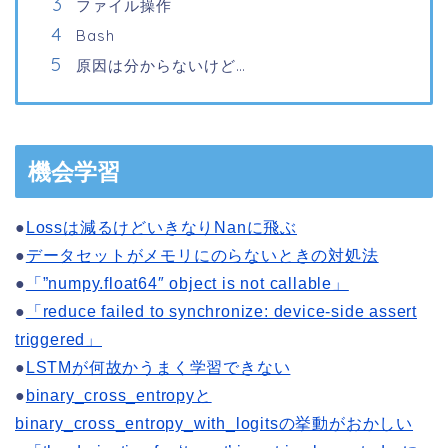
ファイル操作
Bash
原因は分からないけど…
機会学習
●
Lossは減るけどいきなりNanに飛ぶ
●
データセットがメモリにのらないときの対処法
●
「”numpy.float64″ object is not callable」
●
「reduce failed to synchronize: device-side assert
triggered」
●
LSTMが何故かうまく学習できない
●
binary_cross_entropyと
binary_cross_entropy_with_logitsの挙動がおかしい