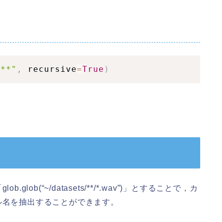
/**"
,
 recursive
=
True
)
ob(“~/datasets/**/*.wav”)」とすることで，カ
ル名を抽出することができます。