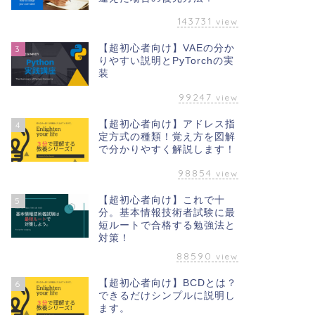
143731
view
【超初心者向け】VAEの分か
3
りやすい説明とPyTorchの実
装
99247
view
【超初心者向け】アドレス指
4
定方式の種類！覚え方を図解
で分かりやすく解説します！
98854
view
【超初心者向け】これで十
5
分。基本情報技術者試験に最
短ルートで合格する勉強法と
対策！
88590
view
【超初心者向け】BCDとは？
6
できるだけシンプルに説明し
ます。