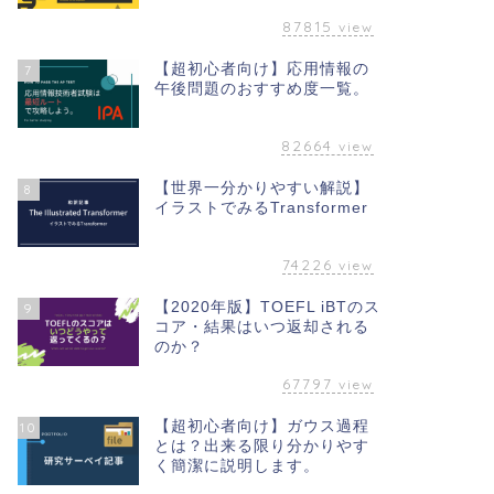
87815
view
【超初心者向け】応用情報の
7
午後問題のおすすめ度一覧。
82664
view
【世界一分かりやすい解説】
8
イラストでみるTransformer
74226
view
【2020年版】TOEFL iBTのス
9
コア・結果はいつ返却される
のか？
67797
view
【超初心者向け】ガウス過程
10
とは？出来る限り分かりやす
く簡潔に説明します。