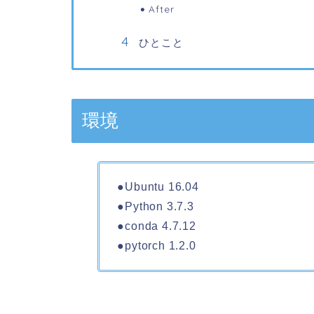
After
ひとこと
環境
●Ubuntu 16.04
●Python 3.7.3
●conda 4.7.12
●pytorch 1.2.0