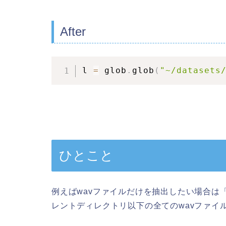
After
l 
=
 glob
.
glob
(
"~/datasets
ひとこと
例えばwavファイルだけを抽出したい場合は「glob.gl
レントディレクトリ以下の全てのwavファイ