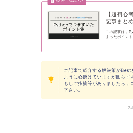
【超初心者
記事まと
この記事は，P
まったポイント
本記事で紹介する解決策がBes
ように心掛けていますが図らず
もしご指摘等がありましたら，
下さい。
ス