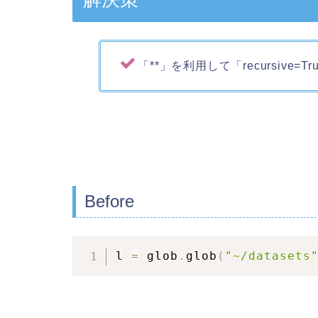
「**」を利用して「recursive=
Before
l 
=
 glob
.
glob
(
"~/datasets