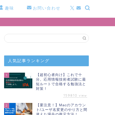
趣味
お問い合わせ
人気記事ランキング
【超初心者向け】これで十
1
分。応用情報技術者試験に最
短ルートで合格する勉強法と
対策！
159810
view
【要注意！】Macのアカウン
2
ト/ユーザ名変更のやり方と間
違えた場合の復元方法！