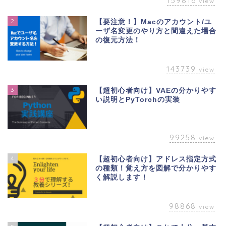
159816
view
2
【要注意！】Macのアカウント/ユ
ーザ名変更のやり方と間違えた場合
の復元方法！
143739
view
3
【超初心者向け】VAEの分かりやす
い説明とPyTorchの実装
99258
view
4
【超初心者向け】アドレス指定方式
の種類！覚え方を図解で分かりやす
く解説します！
98868
view