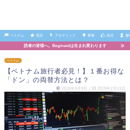
ベトナム
英語
アカデミック
教養
就活
趣
読者の皆様へ。Beginaidは生まれ変わります
ベトナム
【ベトナム旅行者必見！】１番お得な
「ドン」の両替方法とは？
2018年9月9日
/
2019年2月13日