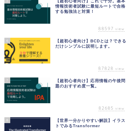
5
【超初心者向け】これで十分。基本
情報技術者試験に最短ルートで合格
する勉強法と対策！
88597
view
6
【超初心者向け】BCDとは？できる
だけシンプルに説明します。
87828
view
7
【超初心者向け】応用情報の午後問
題のおすすめ度一覧。
82685
view
8
【世界一分かりやすい解説】イラス
トでみるTransformer