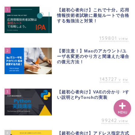
1
【超初心者向け】これで十分。応用
情報技術者試験に最短ルートで合格
ベトナム
する勉強法と対策！
英語
159801
view
2
【要注意！】Macのアカウント/ユ
アカデミック
ーザ名変更のやり方と間違えた場合
の復元方法！
教養
143727
view
3
【超初心者向け】VAEの分かりやす
い説明とPyTorchの実装
MENU
99242
view
4
【超初心者向け】アドレス指定方式