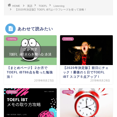
HOME
英語
TOEFL
Listening
【2020年決定版】TOEFL iBTはパラフレーズを使って攻略！
あわせて読みたい
Listening
Listening
【まとめページ】２か月で
【2020年決定版】前日にチェ
TOEFL iBT86点を取った勉強
ック！最後の１日でTOEFL
法！
iBT スコア５点アップ！
2018年8月23日
2018年8月28日
Listening
Listening