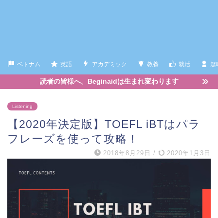
ベトナム
英語
アカデミック
教養
就活
趣
読者の皆様へ。Beginaidは生まれ変わります
Listening
【2020年決定版】TOEFL iBTはパラ
フレーズを使って攻略！
2018年8月29日
/
2020年1月3日