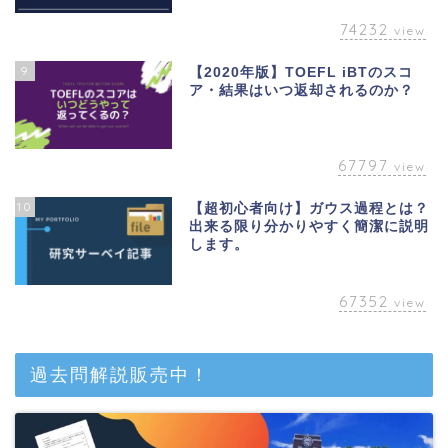
74232
view
9
【2020年版】TOEFL iBTのスコ
ア・結果はいつ返却されるのか？
67797
view
10
【超初心者向け】ガウス過程とは？
出来る限り分かりやすく簡潔に説明
します。
67352
view
ベトナム
過去問解説販売中！
英語