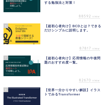
する勉強法と対策！
88592
view
6
【超初心者向け】BCDとは？できる
だけシンプルに説明します。
87817
view
7
【超初心者向け】応用情報の午後問
題のおすすめ度一覧。
82670
view
8
【世界一分かりやすい解説】イラス
トでみるTransformer