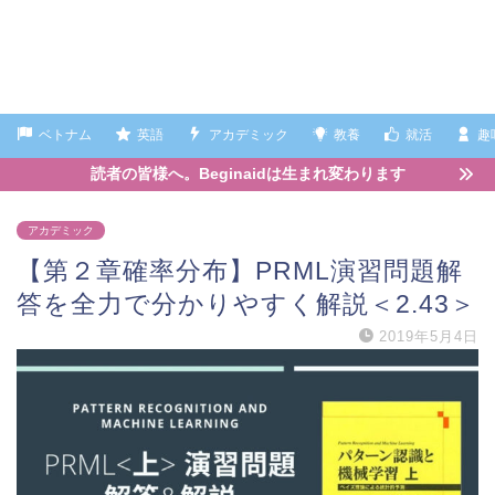
ベトナム
英語
アカデミック
教養
就活
趣
読者の皆様へ。Beginaidは生まれ変わります
アカデミック
【第２章確率分布】PRML演習問題解
答を全力で分かりやすく解説＜2.43＞
2019年5月4日