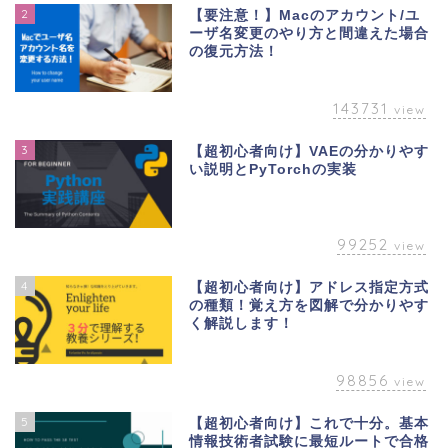
2
【要注意！】Macのアカウント/ユ
ーザ名変更のやり方と間違えた場合
の復元方法！
143731
view
3
【超初心者向け】VAEの分かりやす
い説明とPyTorchの実装
99252
view
4
【超初心者向け】アドレス指定方式
の種類！覚え方を図解で分かりやす
く解説します！
98856
view
5
【超初心者向け】これで十分。基本
情報技術者試験に最短ルートで合格