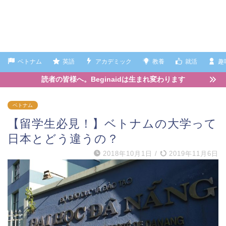
ベトナム
英語
アカデミック
教養
就活
趣
読者の皆様へ。Beginaidは生まれ変わります
ベトナム
【留学生必見！】ベトナムの大学って
日本とどう違うの？
2018年10月1日
/
2019年11月6日