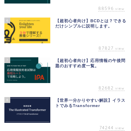
88596
view
6
【超初心者向け】BCDとは？できる
だけシンプルに説明します。
87827
view
7
【超初心者向け】応用情報の午後問
題のおすすめ度一覧。
82682
view
8
【世界一分かりやすい解説】イラス
トでみるTransformer
74244
view