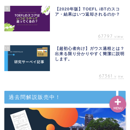
9
【2020年版】TOEFL iBTのスコ
ア・結果はいつ返却されるのか？
ベトナム
67797
英語
view
10
【超初心者向け】ガウス過程とは？
アカデミック
出来る限り分かりやすく簡潔に説明
します。
教養
67361
view
過去問解説販売中！
MENU