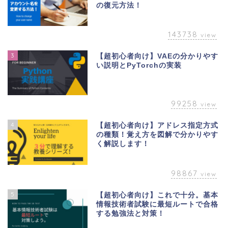
の復元方法！
143738
view
3
【超初心者向け】VAEの分かりやす
い説明とPyTorchの実装
99258
view
4
【超初心者向け】アドレス指定方式
の種類！覚え方を図解で分かりやす
く解説します！
98867
view
5
【超初心者向け】これで十分。基本
情報技術者試験に最短ルートで合格
する勉強法と対策！