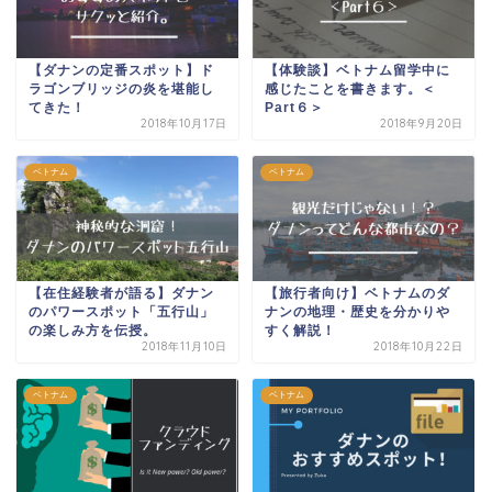
【ダナンの定番スポット】ド
【体験談】ベトナム留学中に
ラゴンブリッジの炎を堪能し
感じたことを書きます。＜
てきた！
Part６＞
2018年10月17日
2018年9月20日
ベトナム
ベトナム
【在住経験者が語る】ダナン
【旅行者向け】ベトナムのダ
のパワースポット「五行山」
ナンの地理・歴史を分かりや
の楽しみ方を伝授。
すく解説！
2018年11月10日
2018年10月22日
ベトナム
ベトナム