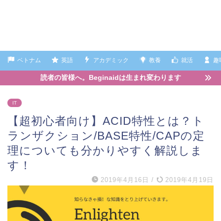
ベトナム
英語
アカデミック
教養
就活
趣
読者の皆様へ。Beginaidは生まれ変わります
IT
【超初心者向け】ACID特性とは？ト
ランザクション/BASE特性/CAPの定
理についても分かりやすく解説しま
す！
2019年4月16日
/
2019年4月19日