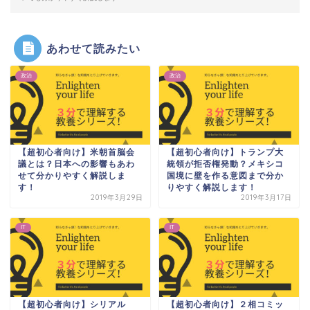
あわせて読みたい
政治
政治
【超初心者向け】米朝首脳会
【超初心者向け】トランプ大
議とは？日本への影響もあわ
統領が拒否権発動？メキシコ
せて分かりやすく解説しま
国境に壁を作る意図まで分か
す！
りやすく解説します！
2019年3月29日
2019年3月17日
IT
IT
【超初心者向け】シリアル
【超初心者向け】２相コミッ