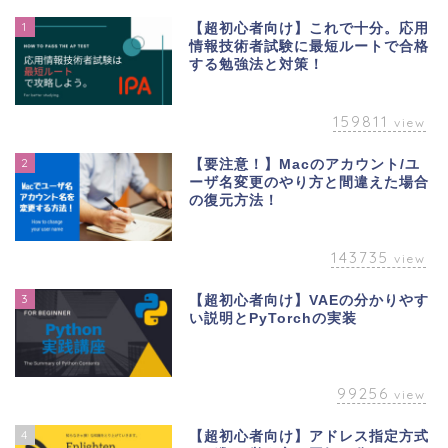
1
【超初心者向け】これで十分。応用
情報技術者試験に最短ルートで合格
する勉強法と対策！
159811
view
2
【要注意！】Macのアカウント/ユ
ーザ名変更のやり方と間違えた場合
の復元方法！
143735
view
3
【超初心者向け】VAEの分かりやす
い説明とPyTorchの実装
99256
view
4
【超初心者向け】アドレス指定方式