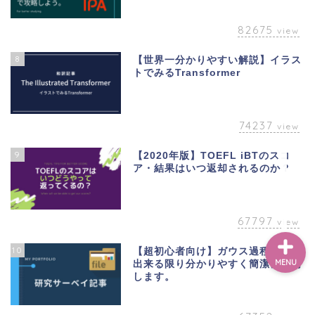
82675
view
ベトナム
8
【世界一分かりやすい解説】イラス
トでみるTransformer
英語
74237
view
アカデミック
9
【2020年版】TOEFL iBTのスコ
教養
ア・結果はいつ返却されるのか？
67797
view
10
【超初心者向け】ガウス過程とは？
MENU
出来る限り分かりやすく簡潔に説明
します。