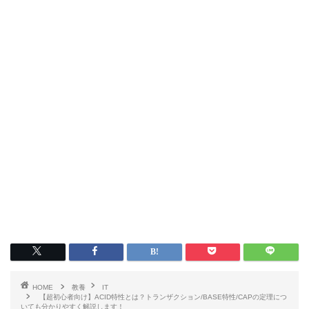
HOME
教養
IT
【超初心者向け】ACID特性とは？トランザクション/BASE特性/CAPの定理につ
いても分かりやすく解説します！