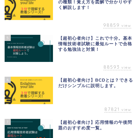
の種類！覚え方を図解で分かりやす
く解説します！
98859
view
5
【超初心者向け】これで十分。基本
情報技術者試験に最短ルートで合格
する勉強法と対策！
88593
view
6
【超初心者向け】BCDとは？できる
だけシンプルに説明します。
87821
view
7
【超初心者向け】応用情報の午後問
題のおすすめ度一覧。