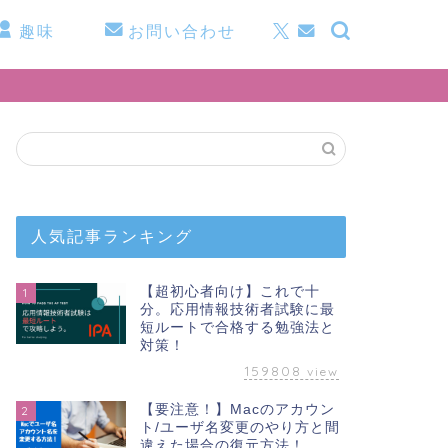
趣味
お問い合わせ
人気記事ランキング
【超初心者向け】これで十
1
分。応用情報技術者試験に最
短ルートで合格する勉強法と
対策！
159808
view
【要注意！】Macのアカウン
2
ト/ユーザ名変更のやり方と間
違えた場合の復元方法！