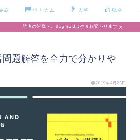
英語
ベトナム
大学
就活
読者の皆様へ。Beginaidは生まれ変わります
習問題解答を全力で分かりや
2019年4月26日