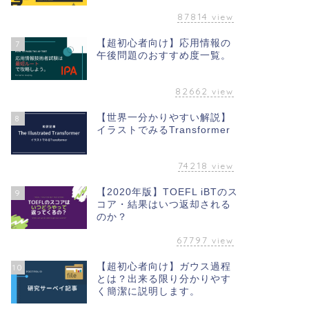
87814
view
【超初心者向け】応用情報の
7
午後問題のおすすめ度一覧。
82662
view
【世界一分かりやすい解説】
8
イラストでみるTransformer
74218
view
【2020年版】TOEFL iBTのス
9
コア・結果はいつ返却される
のか？
67797
view
【超初心者向け】ガウス過程
10
とは？出来る限り分かりやす
く簡潔に説明します。