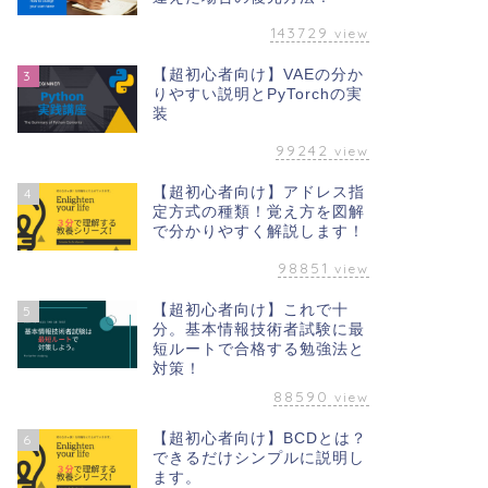
143729
view
【超初心者向け】VAEの分か
3
りやすい説明とPyTorchの実
装
99242
view
【超初心者向け】アドレス指
4
定方式の種類！覚え方を図解
で分かりやすく解説します！
98851
view
【超初心者向け】これで十
5
分。基本情報技術者試験に最
短ルートで合格する勉強法と
対策！
88590
view
【超初心者向け】BCDとは？
6
できるだけシンプルに説明し
ます。