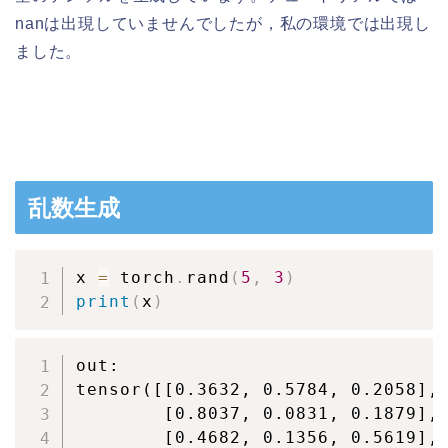
nanは出現していませんでしたが，私の環境では出現し
ました。
乱数生成
x 
=
 torch
.
rand
(
5
,
3
)
print
(
x
)
out:

tensor([[0.3632, 0.5784, 0.2058],

        [0.8037, 0.0831, 0.1879],

        [0.4682, 0.1356, 0.5619],
