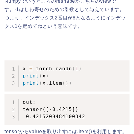
Numpyでいうところのreshapeがこちらのviewで
す。-1はしわ寄せのための引数として与えています。
つまり，インデックス2番目が8となるようにインデッ
クス1を定めてねという意味です。
x 
=
 torch
.
randn
(
1
)
print
(
x
)
print
(
x
.
item
(
)
)
out:

tensor([-0.4215])

-0.4215209484100342
tensorからvalueを取り出すには.item()を利用します。