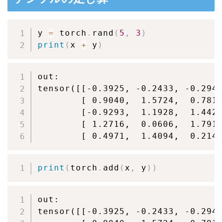
y 
=
 torch
.
rand
(
5
,
3
)
print
(
x 
+
 y
)
out:

tensor([[-0.3925, -0.2433, -0.2945
        [ 0.9040,  1.5724,  0.7819
        [-0.9293,  1.1928,  1.4424
        [ 1.2716,  0.0606,  1.7911
        [ 0.4971,  1.4094,  0.214
print
(
torch
.
add
(
x
,
 y
)
)
out:

tensor([[-0.3925, -0.2433, -0.2945