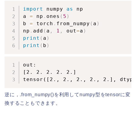
import
 numpy 
as
 np

a 
=
 np
.
ones
(
5
)
b 
=
 torch
.
from_numpy
(
a
)
np
.
add
(
a
,
1
,
 out
=
a
)
print
(
a
)
print
(
b
)
out:

[2. 2. 2. 2. 2.]

tensor([2., 2., 2., 2., 2.], dtyp
逆に，.from_numpy()を利用してnumpy型をtensorに変
換することもできます。