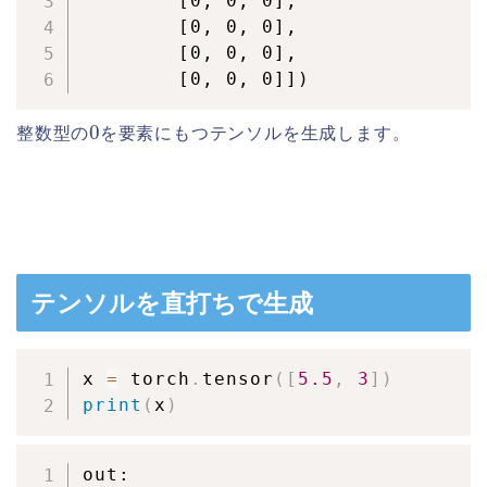
        [0, 0, 0],

        [0, 0, 0],

        [0, 0, 0],

        [0, 0, 0]])
0
整数型の
を要素にもつテンソルを生成します。
テンソルを直打ちで生成
x 
=
 torch
.
tensor
(
[
5.5
,
3
]
)
print
(
x
)
out:
