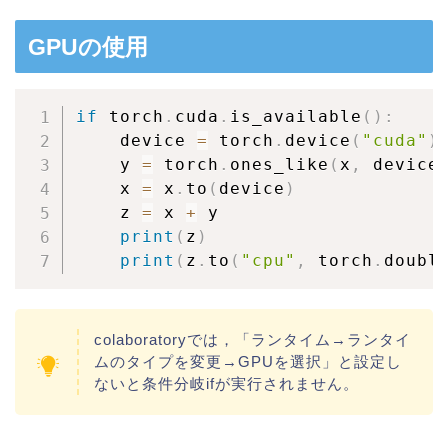
GPUの使用
if
 torch
.
cuda
.
is_available
(
)
:
    device 
=
 torch
.
device
(
"cuda"
)
    y 
=
 torch
.
ones_like
(
x
,
 device
    x 
=
 x
.
to
(
device
)
    z 
=
 x 
+
 y

print
(
z
)
print
(
z
.
to
(
"cpu"
,
 torch
.
doubl
colaboratoryでは，「ランタイム→ランタイ
ムのタイプを変更→GPUを選択」と設定し
ないと条件分岐ifが実行されません。