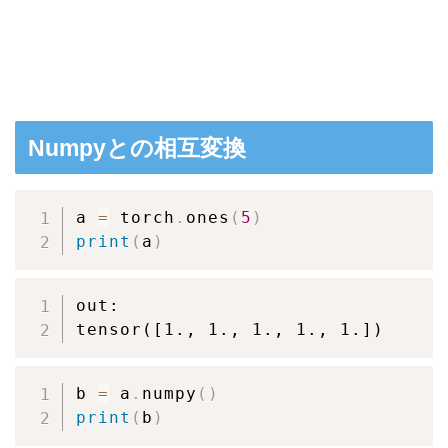
Numpyとの相互変換
a 
=
 torch
.
ones
(
5
)
print
(
a
)
out:

tensor([1., 1., 1., 1., 1.])
b 
=
 a
.
numpy
(
)
print
(
b
)