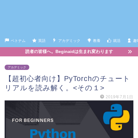
ベトナム
英語
アカデミック
教養
就活
趣
読者の皆様へ。Beginaidは生まれ変わります
アカデミック
【超初心者向け】PyTorchのチュート
リアルを読み解く。<その１>
2019年7月1日