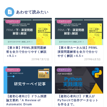
あわせて読みたい
アカデミック
アカデミック
【第９章】PRML演習問題解
【第６章カーネル法】PRML
答を全力で分かりやすく解説
演習問題解答を全力で分かり
＜9.1＞
やすく解説＜6.5＞
2019年7月12日
2019年6月3日
アカデミック
アカデミック
【超初心者向け】ドラム採譜
【超初心者向け】ド素人が
論文要約「A Review of
PyTorchで自作データセット
Automatic Drum
を作るまで。