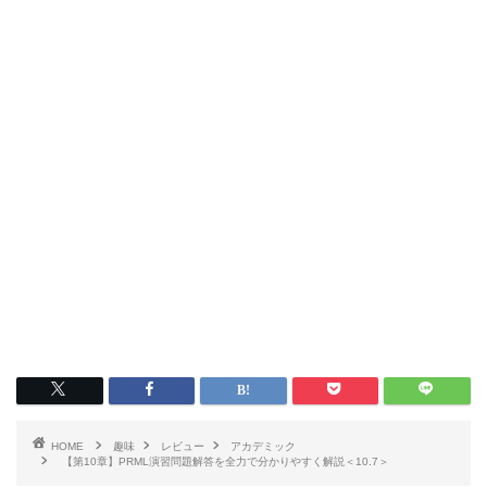
HOME
趣味
レビュー
アカデミック
【第10章】PRML演習問題解答を全力で分かりやすく解説＜10.7＞