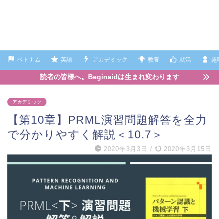
ベトナム
英語
アカデミック
教養
就活
趣
読者の皆様へ。Beginaidは生まれ変わります
アカデミック
【第10章】PRML演習問題解答を全力
で分かりやすく解説＜10.7＞
2020年3月3日
/
2020年3月15日