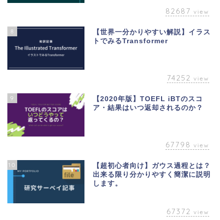
82687
view
8
【世界一分かりやすい解説】イラス
トでみるTransformer
74252
view
9
【2020年版】TOEFL iBTのスコ
ア・結果はいつ返却されるのか？
67798
view
10
【超初心者向け】ガウス過程とは？
出来る限り分かりやすく簡潔に説明
します。
67372
view