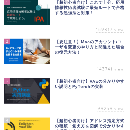
1
【超初心者向け】これで十分。応用
情報技術者試験に最短ルートで合格
する勉強法と対策！
159817
view
2
【要注意！】Macのアカウント/ユ
ーザ名変更のやり方と間違えた場合
の復元方法！
143741
view
3
【超初心者向け】VAEの分かりやす
い説明とPyTorchの実装
99259
view
4
【超初心者向け】アドレス指定方式
の種類！覚え方を図解で分かりやす