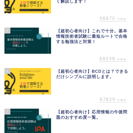
く解説します！
98870
view
5
【超初心者向け】これで十分。基本
情報技術者試験に最短ルートで合格
する勉強法と対策！
88598
view
6
【超初心者向け】BCDとは？できる
だけシンプルに説明します。
87829
view
7
【超初心者向け】応用情報の午後問
題のおすすめ度一覧。