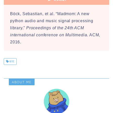
Böck, Sebastian, et al. “Madmom: A new
python audio and music signal processing
library.”
Proceedings of the 24th ACM
international conference on Multimedia
. ACM,
2016.
研究
ABOUT ME