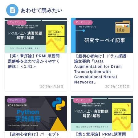
あわせて読みたい
アカデミック
アカデミック
【第１章序論】PRML演習問
【超初心者向け】ドラム採譜
題解答を全力で分かりやすく
論文要約「Data
解説！＜1.41＞
Augmentation for Drum
Transcription with
Convolutional Neural
Networks」
2019年4月26日
2019年10月30日
アカデミック
アカデミック
【超初心者向け】パーセプト
【第１章序論】PRML演習問