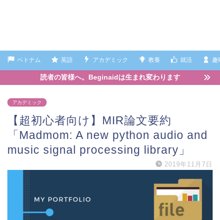
ベトナム
英語
アカデミック
教養
就活
趣
読者の皆様へ。Beginaidは生まれ変わります
アカデミック
【超初心者向け】MIR論文要約
「Madmom: A new python audio and
music signal processing library」
2019年11月7日