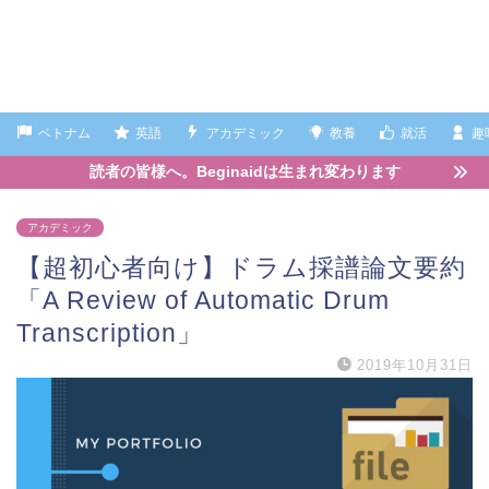
ベトナム
英語
アカデミック
教養
就活
趣
読者の皆様へ。Beginaidは生まれ変わります
アカデミック
【超初心者向け】ドラム採譜論文要約
「A Review of Automatic Drum
Transcription」
2019年10月31日