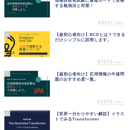
情報技術者試験に最短ルートで合格
する勉強法と対策！
88601
view
6
【超初心者向け】BCDとは？できる
だけシンプルに説明します。
87835
view
7
【超初心者向け】応用情報の午後問
題のおすすめ度一覧。
82690
view
8
【世界一分かりやすい解説】イラス
トでみるTransformer