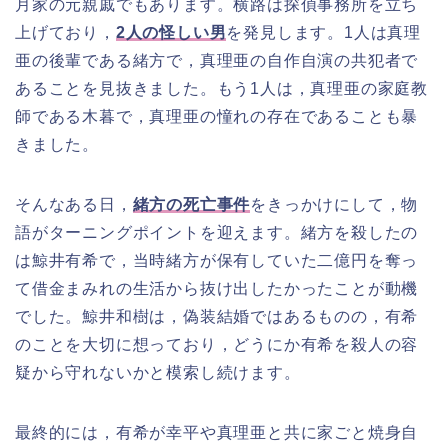
月家の元親戚でもあります。横路は探偵事務所を立ち
上げており，
2人の怪しい男
を発見します。1人は真理
亜の後輩である緒方で，真理亜の自作自演の共犯者で
あることを見抜きました。もう1人は，真理亜の家庭教
師である木暮で，真理亜の憧れの存在であることも暴
きました。
そんなある日，
緒方の死亡事件
をきっかけにして，物
語がターニングポイントを迎えます。緒方を殺したの
は鯨井有希で，当時緒方が保有していた二億円を奪っ
て借金まみれの生活から抜け出したかったことが動機
でした。鯨井和樹は，偽装結婚ではあるものの，有希
のことを大切に想っており，どうにか有希を殺人の容
疑から守れないかと模索し続けます。
最終的には，有希が幸平や真理亜と共に家ごと焼身自