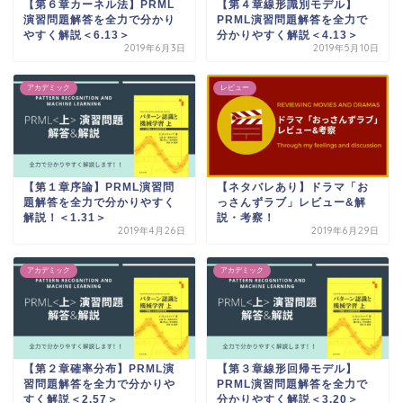
【第６章カーネル法】PRML
【第４章線形識別モデル】
演習問題解答を全力で分かり
PRML演習問題解答を全力で
やすく解説＜6.13＞
分かりやすく解説＜4.13＞
2019年6月3日
2019年5月10日
アカデミック
レビュー
【第１章序論】PRML演習問
【ネタバレあり】ドラマ「お
題解答を全力で分かりやすく
っさんずラブ」レビュー&解
解説！＜1.31＞
説・考察！
2019年4月26日
2019年6月29日
アカデミック
アカデミック
【第２章確率分布】PRML演
【第３章線形回帰モデル】
習問題解答を全力で分かりや
PRML演習問題解答を全力で
すく解説＜2.57＞
分かりやすく解説＜3.20＞