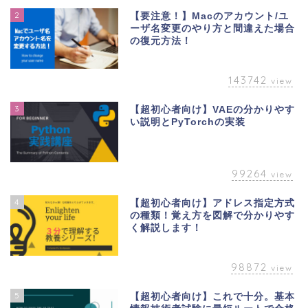
2
【要注意！】Macのアカウント/ユ
ーザ名変更のやり方と間違えた場合
の復元方法！
143742
view
3
【超初心者向け】VAEの分かりやす
い説明とPyTorchの実装
99264
view
4
【超初心者向け】アドレス指定方式
の種類！覚え方を図解で分かりやす
く解説します！
98872
view
5
【超初心者向け】これで十分。基本