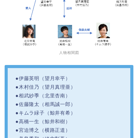
人物相関図
●伊藤英明（望月幸平）
●木村佳乃（望月真理亜）
●相武紗季（北里杏南）
●佐藤隆太（相馬誠一郎）
●キムラ緑子（鯨井有希）
●高橋一生（鯨井和樹）
●宮迫博之（横路正道）