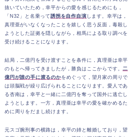
抜いていたため，幸平からの愛を感じるためにも，
「N32」と名乗って
誘拐を自作自演
します。幸平は，
真理亜がいなくなったことを嬉しく思う反面，毒殺し
ようとした証拠を隠しながら，相馬による取り調べを
受け続けることになります。
結局，二億円を受け渡すことを条件に，真理亜は幸平
のもとへ帰ってきましたが，勝負はここからです。
二
億円が誰の手に渡るのか
をめぐって，望月家の周りで
は頭脳戦が繰り広げられることになります。愛人であ
る杏南は，幸平と一緒に二億円を奪って国外に逃亡し
ようとします。一方，真理亜は幸平の愛を確かめるた
めに周りをだまし続けます。
元スゴ腕刑事の横路は，幸平の姉と離婚しており，望