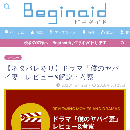
ベトナム
英語
アカデミック
教養
就活
趣
読者の皆様へ。Beginaidは生まれ変わります
レビュー
【ネタバレあり】ドラマ「僕のヤバ
イ妻」レビュー&解説・考察！
2019年5月2日
/
2019年6月28日