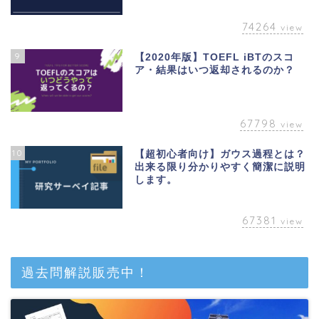
74264
view
9
【2020年版】TOEFL iBTのスコ
ア・結果はいつ返却されるのか？
67798
view
10
【超初心者向け】ガウス過程とは？
出来る限り分かりやすく簡潔に説明
します。
67381
view
ベトナム
過去問解説販売中！
英語