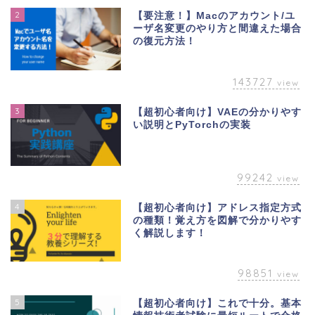
2
【要注意！】Macのアカウント/ユ
ーザ名変更のやり方と間違えた場合
の復元方法！
143727
view
3
【超初心者向け】VAEの分かりやす
い説明とPyTorchの実装
99242
view
4
【超初心者向け】アドレス指定方式
の種類！覚え方を図解で分かりやす
く解説します！
98851
view
5
【超初心者向け】これで十分。基本