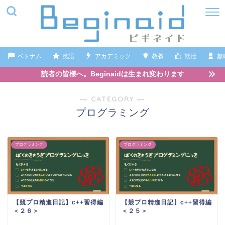
ベトナム
英語
アカデミック
教養
就活
趣
読者の皆様へ。Beginaidは生まれ変わります
― CATEGORY ―
プログラミング
プログラミング
プログラミング
【競プロ精進日記】c++習得編
【競プロ精進日記】c++習得編
＜２６＞
＜２５＞