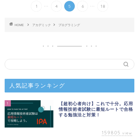
...
...
1
4
5
6
18
HOME
アカデミック
プログラミング
人気記事ランキング
1
【超初心者向け】これで十分。応用
情報技術者試験に最短ルートで合格
する勉強法と対策！
159805
view