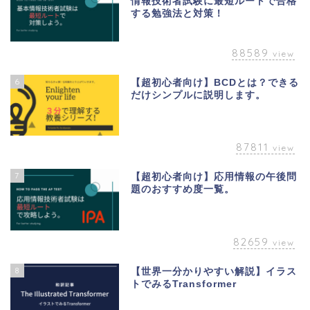
情報技術者試験に最短ルートで合格
する勉強法と対策！
88589
view
6
【超初心者向け】BCDとは？できる
だけシンプルに説明します。
87811
view
7
【超初心者向け】応用情報の午後問
題のおすすめ度一覧。
82659
view
8
【世界一分かりやすい解説】イラス
トでみるTransformer