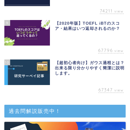
74211
view
9
【2020年版】TOEFL iBTのスコ
ア・結果はいつ返却されるのか？
67796
view
10
【超初心者向け】ガウス過程とは？
出来る限り分かりやすく簡潔に説明
します。
67347
view
ベトナム
過去問解説販売中！
英語