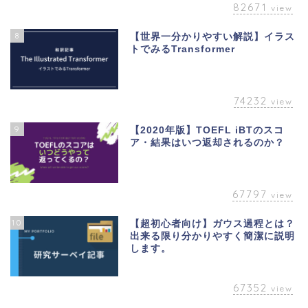
82671
view
8
【世界一分かりやすい解説】イラス
トでみるTransformer
74232
view
9
【2020年版】TOEFL iBTのスコ
ア・結果はいつ返却されるのか？
67797
view
10
【超初心者向け】ガウス過程とは？
出来る限り分かりやすく簡潔に説明
します。
67352
view