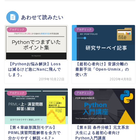
あわせて読みたい
アカデミック
アカデミック
【Pythonお悩み解決】Loss
【超初心者向け】音源分離の
は減るけど急にNanに飛んで
最新手法「Open-Unmix」の
しまう。
使い方
2019年10月22日
2020年4月8日
アカデミック
アカデミック
【第４章線形識別モデル】
【第８回 条件分岐】元文系京
PRML演習問題解答を全力で
大生による超初心者向け
分かりやすく解説＜4.7＞
Python入門講座