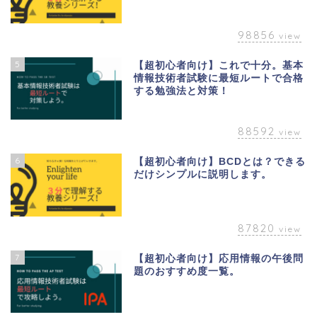
98856
view
5
【超初心者向け】これで十分。基本
情報技術者試験に最短ルートで合格
する勉強法と対策！
88592
view
6
【超初心者向け】BCDとは？できる
だけシンプルに説明します。
87820
view
7
【超初心者向け】応用情報の午後問
題のおすすめ度一覧。