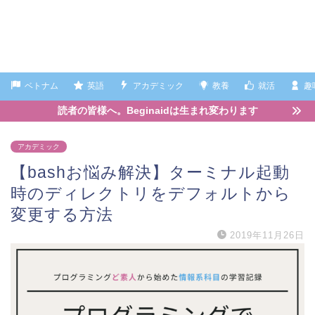
ベトナム
英語
アカデミック
教養
就活
趣
読者の皆様へ。Beginaidは生まれ変わります
アカデミック
【bashお悩み解決】ターミナル起動
時のディレクトリをデフォルトから
変更する方法
2019年11月26日