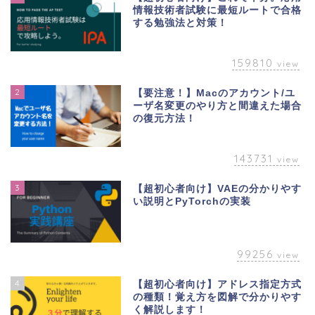
情報技術者試験に最短ルートで合格
する勉強法と対策！
159810
view
2
【要注意！】Macのアカウント/ユ
ーザ名変更のやり方と間違えた場合
の復元方法！
143731
view
3
【超初心者向け】VAEの分かりやす
い説明とPyTorchの実装
99256
view
4
【超初心者向け】アドレス指定方式
の種類！覚え方を図解で分かりやす
く解説します！