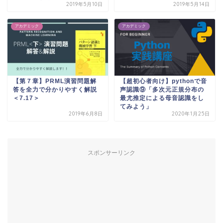
2019年5月10日
2019年5月14日
アカデミック
アカデミック
【第７章】PRML演習問題解
【超初心者向け】pythonで音
答を全力で分かりやすく解説
声認識⑨「多次元正規分布の
＜7.17＞
最尤推定による母音認識をし
てみよう」
2019年6月8日
2020年1月25日
スポンサーリンク